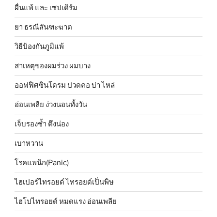
ผื่นแพ้ และ เซปเดิร์ม
ยา ธรณีสันฑะฆาต
วิธีป้องกันภูมิแพ้
สาเหตุของผมร่วง ผมบาง
ออฟฟิศซินโดรม ปวดคอ บ่า ไหล่
อ่อนเพลีย ง่วงนอนทั้งวัน
เจ็บรองช้ำ ตึงน่อง
เบาหวาน
โรคแพนิก(Panic)
ไฮเปอร์ไทรอยด์ ไทรอยด์เป็นพิษ
ไฮโปไทรอยด์ หมดแรง อ่อนเพลีย