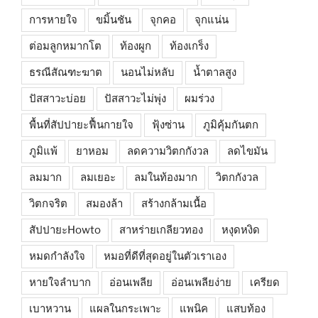
การหายใจ
ขมิ้นชัน
จุกคอ
จุกแน่น
ต่อมลูกหมากโต
ท้องผูก
ท้องเกร็ง
ธรณีสัณฑะฆาต
นอนไม่หลับ
น้ำตาลสูง
ปัสสาวะบ่อย
ปัสสาวะไม่พุ่ง
ผมร่วง
พื้นที่สัปปายะฟื้นกายใจ
ฟุ้งซ่าน
ภูมิคุ้มกันตก
ภูมิแพ้
ยาหอม
ลดความวิตกกังวล
ลดไขมัน
ลมมาก
ลมเยอะ
ลมในท้องมาก
วิตกกังวล
วิตกจริต
สมองล้า
สร้างกล้ามเนื้อ
สัปปายะHowto
สาหร่ายเกลียวทอง
หงุดหงิด
หมดกำลังใจ
หมอที่ดีที่สุดอยู่ในตัวเราเอง
หายใจลำบาก
อ่อนเพลีย
อ่อนเพลียง่าย
เครียด
เบาหวาน
แผลในกระเพาะ
แพนิค
แสบท้อง