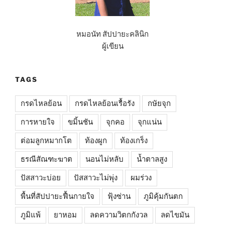
หมอนัท สัปปายะคลินิก
ผู้เขียน
TAGS
กรดไหลย้อน
กรดไหลย้อนเรื้อรัง
กษัยจุก
การหายใจ
ขมิ้นชัน
จุกคอ
จุกแน่น
ต่อมลูกหมากโต
ท้องผูก
ท้องเกร็ง
ธรณีสัณฑะฆาต
นอนไม่หลับ
น้ำตาลสูง
ปัสสาวะบ่อย
ปัสสาวะไม่พุ่ง
ผมร่วง
พื้นที่สัปปายะฟื้นกายใจ
ฟุ้งซ่าน
ภูมิคุ้มกันตก
ภูมิแพ้
ยาหอม
ลดความวิตกกังวล
ลดไขมัน