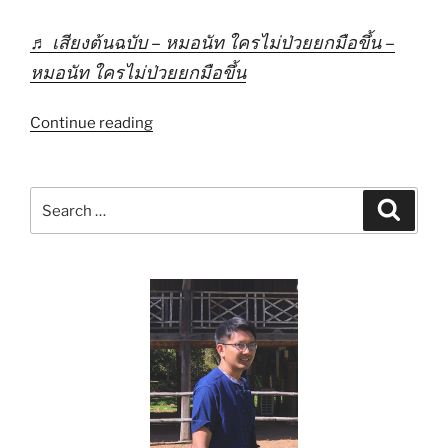
ช่วย
ได้
♬ เสียงต้นฉบับ – หมอนัท ใครไม่ป่วยยกมือขึ้น –
–
หมอนัท ใครไม่ป่วยยกมือขึ้น
สัป
ปายะ
“แพ
Continue reading
How
นิค
to”
Attack
แก้
Search
Search
อย่างไร”
for: