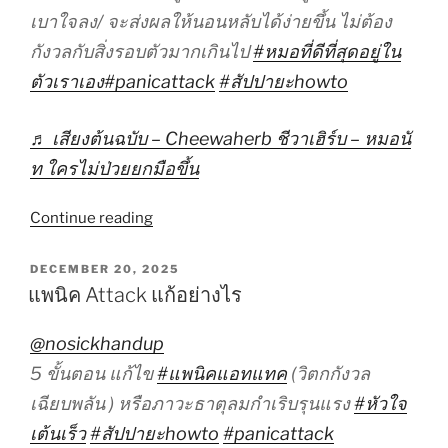
เบาใจลง/ จะส่งผลให้นอนหลับได้ง่ายขึ้น ไม่ต้อง
กังวลกับสิ่งรอบตัวมากเกินไป
#หมอที่ดีที่สุดอยู่ใน
ตัวเราเอง
#panicattack
#สัปปายะhowto
♬ เสียงต้นฉบับ – Cheewaherb ชีวาเฮิร์บ – หมอนั
ท ใครไม่ป่วยยกมือขึ้น
“คน
Continue reading
ใกล้
ตัว
POSTED
DECEMBER 20, 2025
ON
เป็น
แพนิค Attack แก้อย่างไร
แพ
นิค
@nosickhandup
ทำ
5 ขั้นตอน แก้ไข
#แพนิคแอทแทค
(วิตกกังวล
4
เฉียบพลัน ) หรือภาวะธาตุลมกำเริบรุนแรง
#หัวใจ
ข้อ
เต้นเร็ว
#สัปปายะhowto
#panicattack
นี้