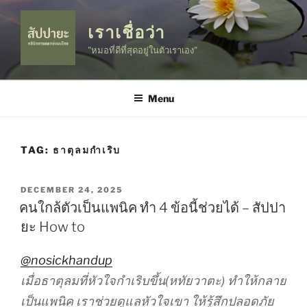
Skip
to
เราเชื่อว่า
content
"หมอที่ดีที่สุดอยู่ในตัวเราเอง"
Menu
TAG:
ธาตุลมกำเริบ
POSTED
DECEMBER 24, 2025
ON
คนใกล้ตัวเป็นแพนิค ทำ 4 ข้อนี้ช่วยได้ – สัปปา
ยะ How to
@nosickhandup
เมื่อธาตุลมที่หัวใจกำเริบขึ้น(หทัยวาตะ) ทำให้กลาย
เป็นแพนิค เราช่วยดูแลหัวใจเขา ให้รู้สึกปลอดภัย