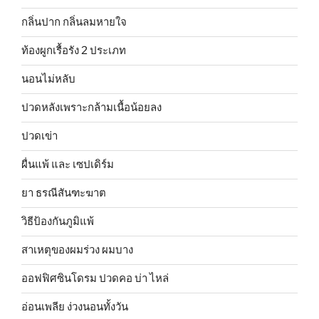
กลิ่นปาก กลิ่นลมหายใจ
ท้องผูกเรื้อรัง 2 ประเภท
นอนไม่หลับ
ปวดหลังเพราะกล้ามเนื้อน้อยลง
ปวดเข่า
ผื่นแพ้ และ เซปเดิร์ม
ยา ธรณีสันฑะฆาต
วิธีป้องกันภูมิแพ้
สาเหตุของผมร่วง ผมบาง
ออฟฟิศซินโดรม ปวดคอ บ่า ไหล่
อ่อนเพลีย ง่วงนอนทั้งวัน