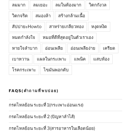
ลมมาก
ลมเยอะ
ลมในท้องมาก
วิตกกังวล
วิตกจริต
สมองล้า
สร้างกล้ามเนื้อ
สัปปายะHowto
สาหร่ายเกลียวทอง
หงุดหงิด
หมดกำลังใจ
หมอที่ดีที่สุดอยู่ในตัวเราเอง
หายใจลำบาก
อ่อนเพลีย
อ่อนเพลียง่าย
เครียด
เบาหวาน
แผลในกระเพาะ
แพนิค
แสบท้อง
โรคกระเพาะ
ไขมันพอกตับ
FAQS(คำถามที่พบบ่อย)
กรดไหลย้อน ระยะที่ 1(กระเพาะอ่อนแรง)
กรดไหลย้อน ระยะที่ 2 (ปัญหาลำไส้)
กรดไหลย้อน ระยะที่ 3(สารอาหารในเลือดน้อย)