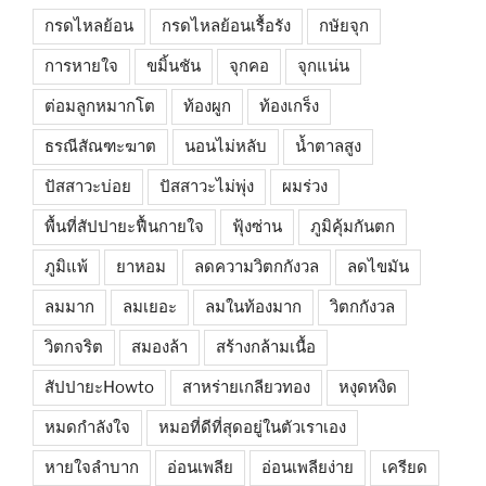
กรดไหลย้อน
กรดไหลย้อนเรื้อรัง
กษัยจุก
การหายใจ
ขมิ้นชัน
จุกคอ
จุกแน่น
ต่อมลูกหมากโต
ท้องผูก
ท้องเกร็ง
ธรณีสัณฑะฆาต
นอนไม่หลับ
น้ำตาลสูง
ปัสสาวะบ่อย
ปัสสาวะไม่พุ่ง
ผมร่วง
พื้นที่สัปปายะฟื้นกายใจ
ฟุ้งซ่าน
ภูมิคุ้มกันตก
ภูมิแพ้
ยาหอม
ลดความวิตกกังวล
ลดไขมัน
ลมมาก
ลมเยอะ
ลมในท้องมาก
วิตกกังวล
วิตกจริต
สมองล้า
สร้างกล้ามเนื้อ
สัปปายะHowto
สาหร่ายเกลียวทอง
หงุดหงิด
หมดกำลังใจ
หมอที่ดีที่สุดอยู่ในตัวเราเอง
หายใจลำบาก
อ่อนเพลีย
อ่อนเพลียง่าย
เครียด