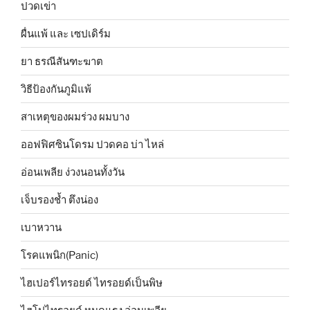
ปวดเข่า
ผื่นแพ้ และ เซปเดิร์ม
ยา ธรณีสันฑะฆาต
วิธีป้องกันภูมิแพ้
สาเหตุของผมร่วง ผมบาง
ออฟฟิศซินโดรม ปวดคอ บ่า ไหล่
อ่อนเพลีย ง่วงนอนทั้งวัน
เจ็บรองช้ำ ตึงน่อง
เบาหวาน
โรคแพนิก(Panic)
ไฮเปอร์ไทรอยด์ ไทรอยด์เป็นพิษ