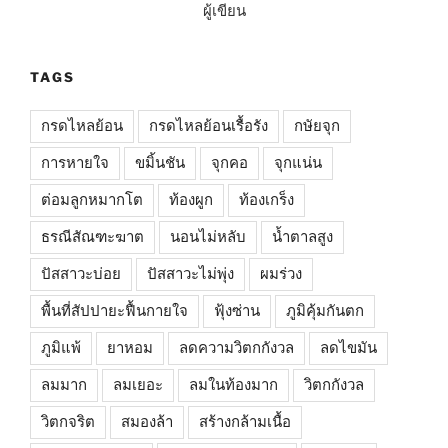
ผู้เขียน
TAGS
กรดไหลย้อน
กรดไหลย้อนเรื้อรัง
กษัยจุก
การหายใจ
ขมิ้นชัน
จุกคอ
จุกแน่น
ต่อมลูกหมากโต
ท้องผูก
ท้องเกร็ง
ธรณีสัณฑะฆาต
นอนไม่หลับ
น้ำตาลสูง
ปัสสาวะบ่อย
ปัสสาวะไม่พุ่ง
ผมร่วง
พื้นที่สัปปายะฟื้นกายใจ
ฟุ้งซ่าน
ภูมิคุ้มกันตก
ภูมิแพ้
ยาหอม
ลดความวิตกกังวล
ลดไขมัน
ลมมาก
ลมเยอะ
ลมในท้องมาก
วิตกกังวล
วิตกจริต
สมองล้า
สร้างกล้ามเนื้อ