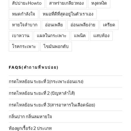
สัปปายะHowto
สาหร่ายเกลียวทอง
หงุดหงิด
หมดกำลังใจ
หมอที่ดีที่สุดอยู่ในตัวเราเอง
หายใจลำบาก
อ่อนเพลีย
อ่อนเพลียง่าย
เครียด
เบาหวาน
แผลในกระเพาะ
แพนิค
แสบท้อง
โรคกระเพาะ
ไขมันพอกตับ
FAQS(คำถามที่พบบ่อย)
กรดไหลย้อน ระยะที่ 1(กระเพาะอ่อนแรง)
กรดไหลย้อน ระยะที่ 2 (ปัญหาลำไส้)
กรดไหลย้อน ระยะที่ 3(สารอาหารในเลือดน้อย)
กลิ่นปาก กลิ่นลมหายใจ
ท้องผูกเรื้อรัง 2 ประเภท