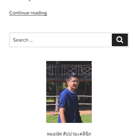
“กลัว
Continue reading
การ
นอน
ไม่
Search
Search
หลับ
for:
ทำ
อย่างไร
ดี
–
บทความ”
หมอนัท สัปปายะคลินิก