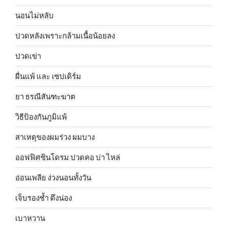
นอนไม่หลับ
ปวดหลังเพราะกล้ามเนื้อน้อยลง
ปวดเข่า
ผื่นแพ้ และ เซปเดิร์ม
ยา ธรณีสันฑะฆาต
วิธีป้องกันภูมิแพ้
สาเหตุของผมร่วง ผมบาง
ออฟฟิศซินโดรม ปวดคอ บ่า ไหล่
อ่อนเพลีย ง่วงนอนทั้งวัน
เจ็บรองช้ำ ตึงน่อง
เบาหวาน