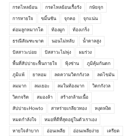
กรดไหลย้อน
กรดไหลย้อนเรื้อรัง
กษัยจุก
การหายใจ
ขมิ้นชัน
จุกคอ
จุกแน่น
ต่อมลูกหมากโต
ท้องผูก
ท้องเกร็ง
ธรณีสัณฑะฆาต
นอนไม่หลับ
น้ำตาลสูง
ปัสสาวะบ่อย
ปัสสาวะไม่พุ่ง
ผมร่วง
พื้นที่สัปปายะฟื้นกายใจ
ฟุ้งซ่าน
ภูมิคุ้มกันตก
ภูมิแพ้
ยาหอม
ลดความวิตกกังวล
ลดไขมัน
ลมมาก
ลมเยอะ
ลมในท้องมาก
วิตกกังวล
วิตกจริต
สมองล้า
สร้างกล้ามเนื้อ
สัปปายะHowto
สาหร่ายเกลียวทอง
หงุดหงิด
หมดกำลังใจ
หมอที่ดีที่สุดอยู่ในตัวเราเอง
หายใจลำบาก
อ่อนเพลีย
อ่อนเพลียง่าย
เครียด