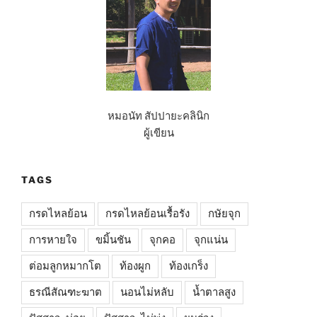
ช่วย
ได้
–
สัป
ปายะ
How
to”
หมอนัท สัปปายะคลินิก
ผู้เขียน
TAGS
กรดไหลย้อน
กรดไหลย้อนเรื้อรัง
กษัยจุก
การหายใจ
ขมิ้นชัน
จุกคอ
จุกแน่น
ต่อมลูกหมากโต
ท้องผูก
ท้องเกร็ง
ธรณีสัณฑะฆาต
นอนไม่หลับ
น้ำตาลสูง