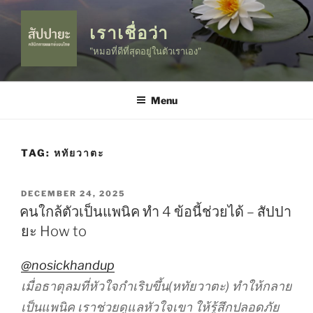
Skip
to
เราเชื่อว่า
content
"หมอที่ดีที่สุดอยู่ในตัวเราเอง"
Menu
TAG:
หทัยวาตะ
POSTED
DECEMBER 24, 2025
ON
คนใกล้ตัวเป็นแพนิค ทำ 4 ข้อนี้ช่วยได้ – สัปปา
ยะ How to
@nosickhandup
เมื่อธาตุลมที่หัวใจกำเริบขึ้น(หทัยวาตะ) ทำให้กลาย
เป็นแพนิค เราช่วยดูแลหัวใจเขา ให้รู้สึกปลอดภัย