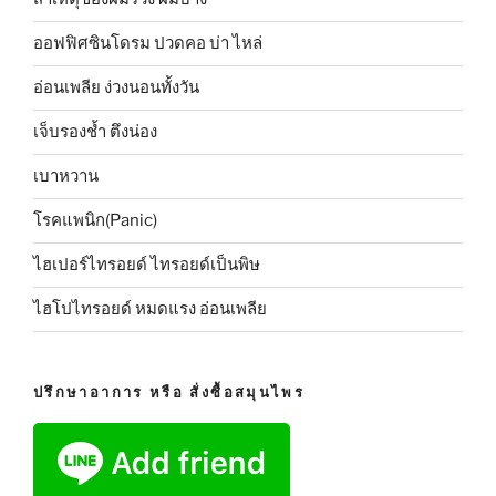
ออฟฟิศซินโดรม ปวดคอ บ่า ไหล่
อ่อนเพลีย ง่วงนอนทั้งวัน
เจ็บรองช้ำ ตึงน่อง
เบาหวาน
โรคแพนิก(Panic)
ไฮเปอร์ไทรอยด์ ไทรอยด์เป็นพิษ
ไฮโปไทรอยด์ หมดแรง อ่อนเพลีย
ปรึกษาอาการ หรือ สั่งซื้อสมุนไพร