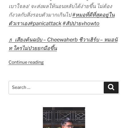
เบาใจลง/ จะส่งผลให้นอนหลับได้ง่ายขึ้น ไม่ต้อง
กังวลกับสิ่งรอบตัวมากเกินไป
#หมอที่ดีที่สุดอยู่ใน
ตัวเราเอง
#panicattack
#สัปปายะhowto
♬ เสียงต้นฉบับ – Cheewaherb ชีวาเฮิร์บ – หมอนั
ท ใครไม่ป่วยยกมือขึ้น
“คน
Continue reading
ใกล้
ตัว
เป็น
Search
Search
แพ
for:
นิค
ทำ
4
ข้อ
นี้