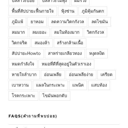
ปัสสาวะบ่อย
ปัสสาวะไม่พุ่ง
ผมร่วง
พื้นที่สัปปายะฟื้นกายใจ
ฟุ้งซ่าน
ภูมิคุ้มกันตก
ภูมิแพ้
ยาหอม
ลดความวิตกกังวล
ลดไขมัน
ลมมาก
ลมเยอะ
ลมในท้องมาก
วิตกกังวล
วิตกจริต
สมองล้า
สร้างกล้ามเนื้อ
สัปปายะHowto
สาหร่ายเกลียวทอง
หงุดหงิด
หมดกำลังใจ
หมอที่ดีที่สุดอยู่ในตัวเราเอง
หายใจลำบาก
อ่อนเพลีย
อ่อนเพลียง่าย
เครียด
เบาหวาน
แผลในกระเพาะ
แพนิค
แสบท้อง
โรคกระเพาะ
ไขมันพอกตับ
FAQS(คำถามที่พบบ่อย)