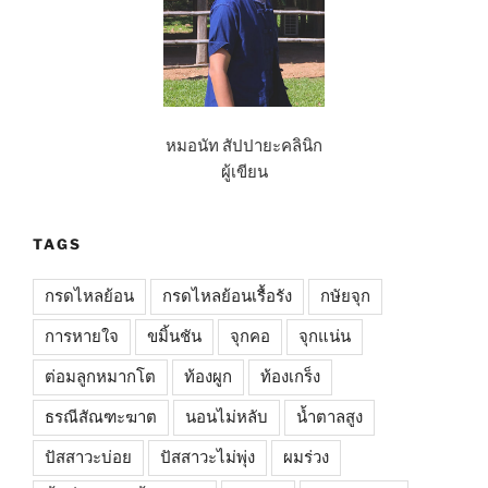
สัป
ปายะ
How
to”
หมอนัท สัปปายะคลินิก
ผู้เขียน
TAGS
กรดไหลย้อน
กรดไหลย้อนเรื้อรัง
กษัยจุก
การหายใจ
ขมิ้นชัน
จุกคอ
จุกแน่น
ต่อมลูกหมากโต
ท้องผูก
ท้องเกร็ง
ธรณีสัณฑะฆาต
นอนไม่หลับ
น้ำตาลสูง
ปัสสาวะบ่อย
ปัสสาวะไม่พุ่ง
ผมร่วง