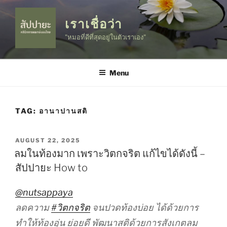
Skip
to
เราเชื่อว่า
content
"หมอที่ดีที่สุดอยู่ในตัวเราเอง"
Menu
TAG:
อานาปานสติ
POSTED
AUGUST 22, 2025
ON
ลมในท้องมาก เพราะวิตกจริต แก้ไขได้ดังนี้ –
สัปปายะ How to
@nutsappaya
ลดความ
#วิตกจริต
จนปวดท้องบ่อย ได้ด้วยการ
ทำให้ท้องอุ่น ย่อยดี พัฒนาสติด้วยการสังเกตลม