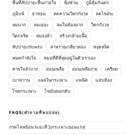
พื้นที่สัปปายะฟื้นกายใจ
ฟุ้งซ่าน
ภูมิคุ้มกันตก
ภูมิแพ้
ยาหอม
ลดความวิตกกังวล
ลดไขมัน
ลมมาก
ลมเยอะ
ลมในท้องมาก
วิตกกังวล
วิตกจริต
สมองล้า
สร้างกล้ามเนื้อ
สัปปายะHowto
สาหร่ายเกลียวทอง
หงุดหงิด
หมดกำลังใจ
หมอที่ดีที่สุดอยู่ในตัวเราเอง
หายใจลำบาก
อ่อนเพลีย
อ่อนเพลียง่าย
เครียด
เบาหวาน
แผลในกระเพาะ
แพนิค
แสบท้อง
โรคกระเพาะ
ไขมันพอกตับ
FAQS(คำถามที่พบบ่อย)
กรดไหลย้อน ระยะที่ 1(กระเพาะอ่อนแรง)