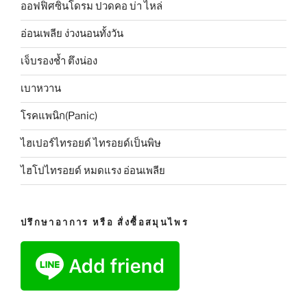
ออฟฟิศซินโดรม ปวดคอ บ่า ไหล่
อ่อนเพลีย ง่วงนอนทั้งวัน
เจ็บรองช้ำ ตึงน่อง
เบาหวาน
โรคแพนิก(Panic)
ไฮเปอร์ไทรอยด์ ไทรอยด์เป็นพิษ
ไฮโปไทรอยด์ หมดแรง อ่อนเพลีย
ปรึกษาอาการ หรือ สั่งซื้อสมุนไพร