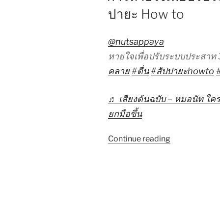
ปายะ How to
@nutsappaya
หายใจเพื่อปรับระบบประสาท 3 
คลาย
#ตื่น
#สัปปายะhowto
#
♬ เสียงต้นฉบับ – หมอนัท ใคร
ยกมือขึ้น
“การ
Continue reading
หายใจ
เพื่อ
ปรับ
ระบบ
ประสาท
3