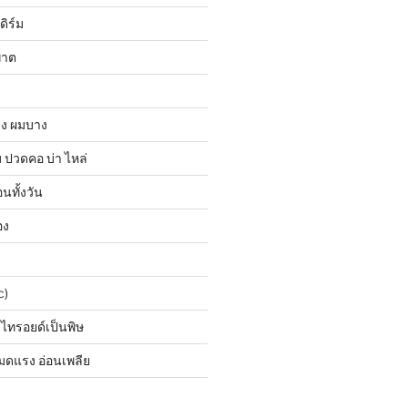
ดิร์ม
ฆาต
วง ผมบาง
ปวดคอ บ่า ไหล่
นทั้งวัน
อง
c)
 ไทรอยด์เป็นพิษ
มดแรง อ่อนเพลีย