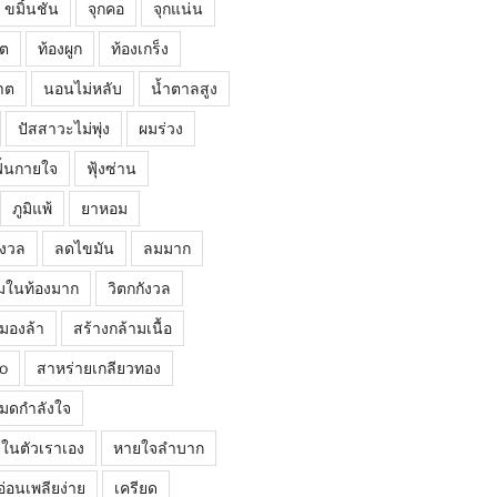
ขมิ้นชัน
จุกคอ
จุกแน่น
โต
ท้องผูก
ท้องเกร็ง
าต
นอนไม่หลับ
น้ำตาลสูง
ปัสสาวะไม่พุ่ง
ผมร่วง
ฟื้นกายใจ
ฟุ้งซ่าน
ภูมิแพ้
ยาหอม
ังวล
ลดไขมัน
ลมมาก
มในท้องมาก
วิตกกังวล
มองล้า
สร้างกล้ามเนื้อ
o
สาหร่ายเกลียวทอง
มดกำลังใจ
ยู่ในตัวเราเอง
หายใจลำบาก
อ่อนเพลียง่าย
เครียด