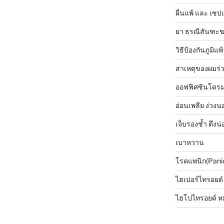
ผื่นแพ้ และ เซปเ
ยา ธรณีสันฑะ
วิธีป้องกันภูมิแพ้
สาเหตุของผมร่
ออฟฟิศซินโดรม 
อ่อนเพลีย ง่วงนอ
เจ็บรองช้ำ ตึงน่
เบาหวาน
โรคแพนิก(Pani
ไฮเปอร์ไทรอยด์
ไฮโปไทรอยด์ ห