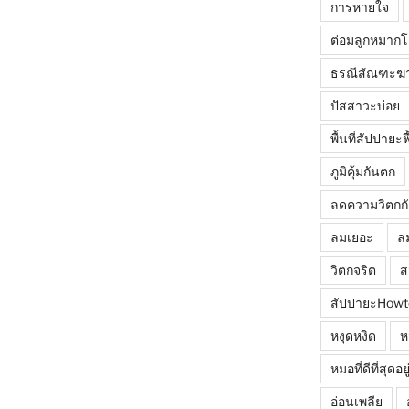
การหายใจ
ต่อมลูกหมาก
ธรณีสัณฑะฆ
ปัสสาวะบ่อย
พื้นที่สัปปายะ
ภูมิคุ้มกันตก
ลดความวิตกก
ลมเยอะ
ล
วิตกจริต
ส
สัปปายะHowt
หงุดหงิด
ห
หมอที่ดีที่สุดอ
อ่อนเพลีย