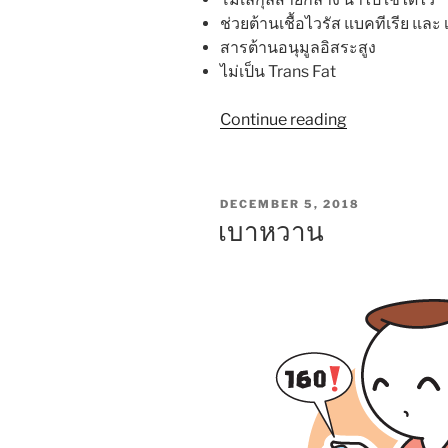
ช่วยต้านเชื้อไวรัส แบคทีเรีย และ เ
สารต้านอนุมูลอิสระสูง
ไม่เป็น Trans Fat
“4
Continue reading
ข้อดี
ของ
น้ำมัน
POSTED
DECEMBER 5, 2018
มะพร้าว
ON
เบาหวาน
ช่วย
บำบัด
โรค
–
หนังสือ
สัป
ปายะ”