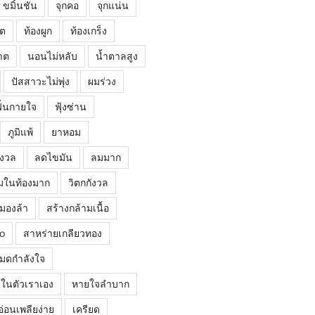
ขมิ้นชัน
จุกคอ
จุกแน่น
โต
ท้องผูก
ท้องเกร็ง
าต
นอนไม่หลับ
น้ำตาลสูง
ปัสสาวะไม่พุ่ง
ผมร่วง
ฟื้นกายใจ
ฟุ้งซ่าน
ภูมิแพ้
ยาหอม
ังวล
ลดไขมัน
ลมมาก
มในท้องมาก
วิตกกังวล
มองล้า
สร้างกล้ามเนื้อ
o
สาหร่ายเกลียวทอง
มดกำลังใจ
ยู่ในตัวเราเอง
หายใจลำบาก
อ่อนเพลียง่าย
เครียด