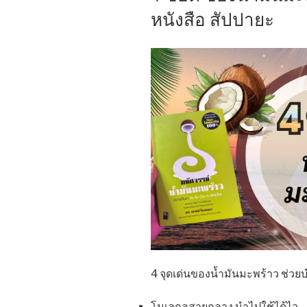
หนังสือ สัปปายะ
4 จุดเด่นของน้ำมันมะพร้าว ช่วย
โมเลกุลสายกลาง นำไปใช้ได้ไว