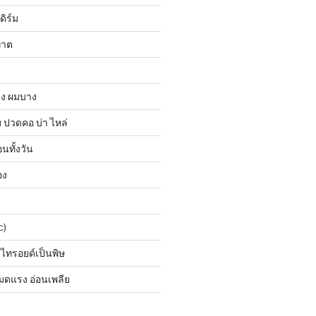
ดิร์ม
ฆาต
วง ผมบาง
ปวดคอ บ่า ไหล่
นทั้งวัน
อง
c)
 ไทรอยด์เป็นพิษ
มดแรง อ่อนเพลีย