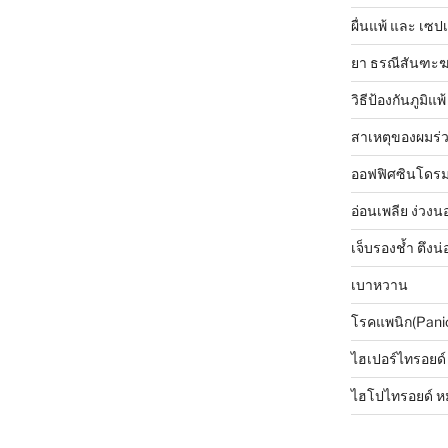
ผื่นแพ้ และ เซปเ
ยา ธรณีสันฑะ
วิธีป้องกันภูมิแพ้
สาเหตุของผมร่
ออฟฟิศซินโดรม 
อ่อนเพลีย ง่วงนอ
เจ็บรองช้ำ ตึงน่
เบาหวาน
โรคแพนิก(Pani
ไฮเปอร์ไทรอยด์
ไฮโปไทรอยด์ ห