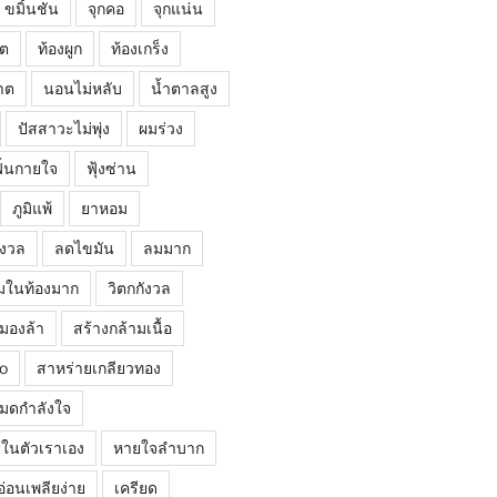
ขมิ้นชัน
จุกคอ
จุกแน่น
โต
ท้องผูก
ท้องเกร็ง
าต
นอนไม่หลับ
น้ำตาลสูง
ปัสสาวะไม่พุ่ง
ผมร่วง
ฟื้นกายใจ
ฟุ้งซ่าน
ภูมิแพ้
ยาหอม
ังวล
ลดไขมัน
ลมมาก
มในท้องมาก
วิตกกังวล
มองล้า
สร้างกล้ามเนื้อ
o
สาหร่ายเกลียวทอง
มดกำลังใจ
ยู่ในตัวเราเอง
หายใจลำบาก
อ่อนเพลียง่าย
เครียด