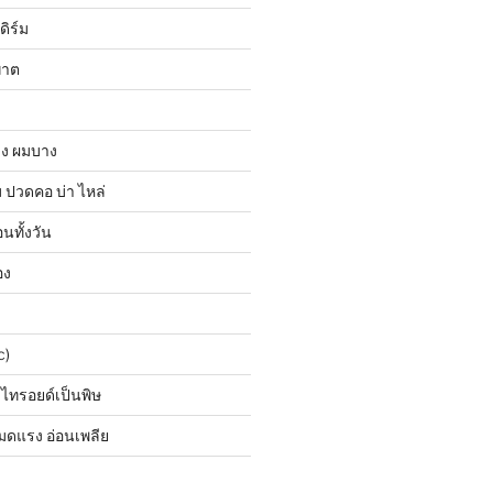
ดิร์ม
ฆาต
วง ผมบาง
ปวดคอ บ่า ไหล่
นทั้งวัน
อง
c)
 ไทรอยด์เป็นพิษ
มดแรง อ่อนเพลีย