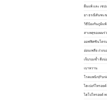
ผื่นแพ้ และ เซปเ
ยา ธรณีสันฑะ
วิธีป้องกันภูมิแพ้
สาเหตุของผมร่
ออฟฟิศซินโดรม 
อ่อนเพลีย ง่วงนอ
เจ็บรองช้ำ ตึงน่
เบาหวาน
โรคแพนิก(Pani
ไฮเปอร์ไทรอยด์
ไฮโปไทรอยด์ ห