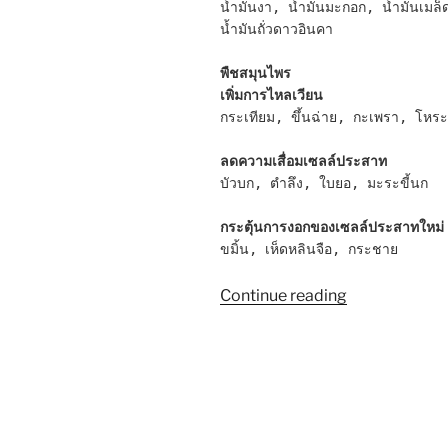
น้ำมันงา, น้ำมันมะกอก, น้ำมันเมล็
น้ำมันถั่วดาวอินคา
พืชสมุนไพร
เพิ่มการไหลเวียน
กระเทียม, ขึ้นฉ่าย, กะเพรา, โหระ
ลดความเสื่อมเซลล์ประสาท
บัวบก, ตำลึง, ใบยอ, มะระขี้นก

กระตุ้นการงอกของเซลล์ประสาทใหม่
ขมิ้น, เห็ดหลินจือ, กระชาย
“3
Continue reading
วิธี
ป้องกัน
อัล
ไซ
เม
อร์”