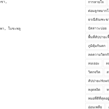
การหายใจ
ดชา,

ต่อมลูกหมาก
ธรณีสัณฑะฆ
ปัสสาวะบ่อย
พา, ใบชะพลู

พื้นที่สัปปายะ
ภูมิคุ้มกันตก
ลดความวิตกก
ลมเยอะ
ล
วิตกจริต
ส
สัปปายะHowt
หงุดหงิด
ห
หมอที่ดีที่สุดอ
อ่อนเพลีย