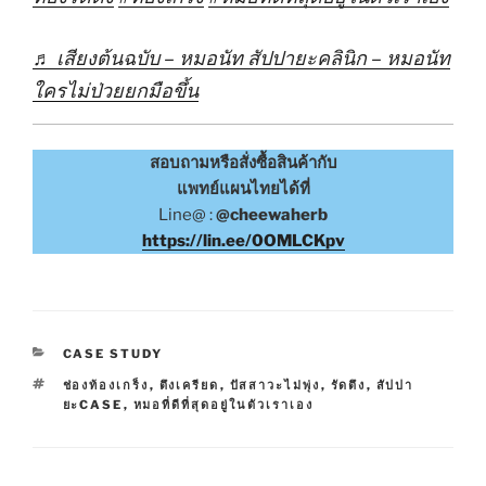
♬ เสียงต้นฉบับ – หมอนัท สัปปายะคลินิก – หมอนัท
ใครไม่ป่วยยกมือขึ้น
สอบถามหรือสั่งซื้อสินค้ากับ
แพทย์แผนไทยได้ที่
Line@ :
@cheewaherb
https://lin.ee/0OMLCKpv
CATEGORIES
CASE STUDY
TAGS
ช่องท้องเกร็ง
,
ตึงเครียด
,
ปัสสาวะไม่พุ่ง
,
รัดตึง
,
สัปปา
ยะCASE
,
หมอที่ดีที่สุดอยู่ในตัวเราเอง