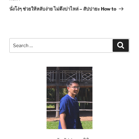
Post
นั่งโง่ๆ ช่วยให้หลับง่าย ไม่ตึงบ่าไหล่ – สัปปายะ How to
Search
Search
for: