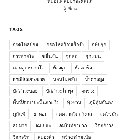
หมอนัท สัปปายะคลินิก
ผู้เขียน
TAGS
กรดไหลย้อน
กรดไหลย้อนเรื้อรัง
กษัยจุก
การหายใจ
ขมิ้นชัน
จุกคอ
จุกแน่น
ต่อมลูกหมากโต
ท้องผูก
ท้องเกร็ง
ธรณีสัณฑะฆาต
นอนไม่หลับ
น้ำตาลสูง
ปัสสาวะบ่อย
ปัสสาวะไม่พุ่ง
ผมร่วง
พื้นที่สัปปายะฟื้นกายใจ
ฟุ้งซ่าน
ภูมิคุ้มกันตก
ภูมิแพ้
ยาหอม
ลดความวิตกกังวล
ลดไขมัน
ลมมาก
ลมเยอะ
ลมในท้องมาก
วิตกกังวล
วิตกจริต
สมองล้า
สร้างกล้ามเนื้อ