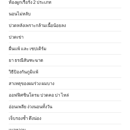
ท้องผูกเรื้อรัง 2 ประเภท
นอนไม่หลับ
ปวดหลังเพราะกล้ามเนื้อน้อยลง
ปวดเข่า
ผื่นแพ้ และ เซปเดิร์ม
ยา ธรณีสันฑะฆาต
วิธีป้องกันภูมิแพ้
สาเหตุของผมร่วง ผมบาง
ออฟฟิศซินโดรม ปวดคอ บ่า ไหล่
อ่อนเพลีย ง่วงนอนทั้งวัน
เจ็บรองช้ำ ตึงน่อง
เบาหวาน