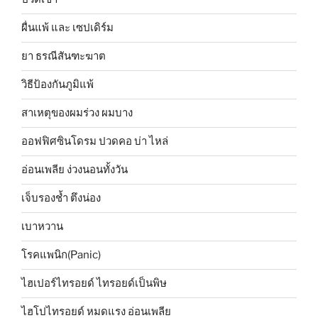
ผื่นแพ้ และ เซปเดิร์ม
ยา ธรณีสันฑะฆาต
วิธีป้องกันภูมิแพ้
สาเหตุของผมร่วง ผมบาง
ออฟฟิศซินโดรม ปวดคอ บ่า ไหล่
อ่อนเพลีย ง่วงนอนทั้งวัน
เจ็บรองช้ำ ตึงน่อง
เบาหวาน
โรคแพนิก(Panic)
ไฮเปอร์ไทรอยด์ ไทรอยด์เป็นพิษ
ไฮโปไทรอยด์ หมดแรง อ่อนเพลีย