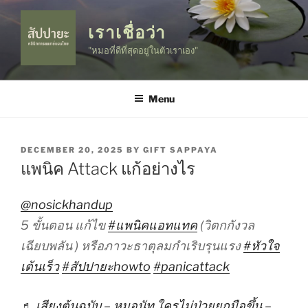
Skip
to
เราเชื่อว่า
content
"หมอที่ดีที่สุดอยู่ในตัวเราเอง"
Menu
POSTED
DECEMBER 20, 2025
BY
GIFT SAPPAYA
ON
แพนิค Attack แก้อย่างไร
@nosickhandup
5 ขั้นตอน แก้ไข
#แพนิคแอทแทค
(วิตกกังวล
เฉียบพลัน ) หรือภาวะธาตุลมกำเริบรุนแรง
#หัวใจ
เต้นเร็ว
#สัปปายะhowto
#panicattack
♬ เสียงต้นฉบับ – หมอนัท ใครไม่ป่วยยกมือขึ้น –