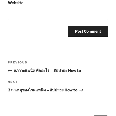
Website
Post
Previous
PREVIOUS
navigation
Post
สภาวะแพนิค คืออะไร – สัปปายะ How to
Next
NEXT
Post
3 สาเหตุของโรคแพนิค – สัปปายะ How to