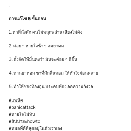
.
การแก้ไข 5 ขั้นตอน
1. หาที่นั่งพัก คนไม่พลุกพล่าน เสียงไม่ดัง
2. ค่อย ๆ หายใจช้า ๆ ดมยาดม
3. ตั้งจิตให้มั่นคงว่า มันจะค่อย ๆ ดีขึ้น
4. ทานยาหอม ชาที่มีกลิ่นหอม ให้หัวใจผ่อนคลาย
5. ทำให้ช่องท้องอุ่น ประคบท้อง ลดความกังวล
#แพนิค
#panicattack
#หายใจไม่ทัน
#สัปปายะhowto
#หมอที่ดีที่สุดอยู่ในตัวเราเอง