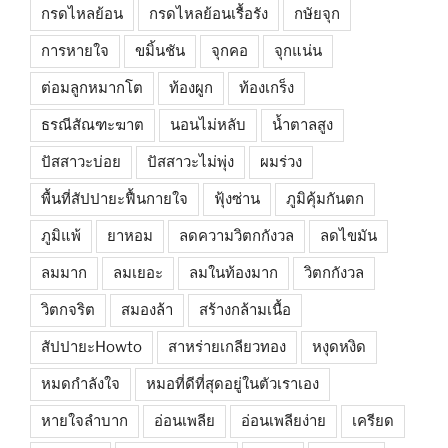
กรดไหลย้อน
กรดไหลย้อนเรื้อรัง
กษัยจุก
การหายใจ
ขมิ้นชัน
จุกคอ
จุกแน่น
ต่อมลูกหมากโต
ท้องผูก
ท้องเกร็ง
ธรณีสัณฑะฆาต
นอนไม่หลับ
น้ำตาลสูง
ปัสสาวะบ่อย
ปัสสาวะไม่พุ่ง
ผมร่วง
พื้นที่สัปปายะฟื้นกายใจ
ฟุ้งซ่าน
ภูมิคุ้มกันตก
ภูมิแพ้
ยาหอม
ลดความวิตกกังวล
ลดไขมัน
ลมมาก
ลมเยอะ
ลมในท้องมาก
วิตกกังวล
วิตกจริต
สมองล้า
สร้างกล้ามเนื้อ
สัปปายะHowto
สาหร่ายเกลียวทอง
หงุดหงิด
หมดกำลังใจ
หมอที่ดีที่สุดอยู่ในตัวเราเอง
หายใจลำบาก
อ่อนเพลีย
อ่อนเพลียง่าย
เครียด