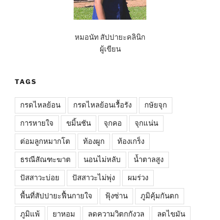
หมอนัท สัปปายะคลินิก
ผู้เขียน
TAGS
กรดไหลย้อน
กรดไหลย้อนเรื้อรัง
กษัยจุก
การหายใจ
ขมิ้นชัน
จุกคอ
จุกแน่น
ต่อมลูกหมากโต
ท้องผูก
ท้องเกร็ง
ธรณีสัณฑะฆาต
นอนไม่หลับ
น้ำตาลสูง
ปัสสาวะบ่อย
ปัสสาวะไม่พุ่ง
ผมร่วง
พื้นที่สัปปายะฟื้นกายใจ
ฟุ้งซ่าน
ภูมิคุ้มกันตก
ภูมิแพ้
ยาหอม
ลดความวิตกกังวล
ลดไขมัน