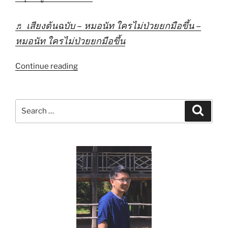
♬ เสียงต้นฉบับ – หมอนัท ใครไม่ป่วยยกมือขึ้น –
หมอนัท ใครไม่ป่วยยกมือขึ้น
“เสมหะ
Continue reading
เยอะ
ทำ
อย่างไร
Search
Search
–
for:
สัป
ปายะ
How
to”