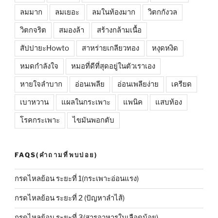
ลมมาก
ลมเยอะ
ลมในท้องมาก
วิตกกังวล
วิตกจริต
สมองล้า
สร้างกล้ามเนื้อ
สัปปายะHowto
สาหร่ายเกลียวทอง
หงุดหงิด
หมดกำลังใจ
หมอที่ดีที่สุดอยู่ในตัวเราเอง
หายใจลำบาก
อ่อนเพลีย
อ่อนเพลียง่าย
เครียด
เบาหวาน
แผลในกระเพาะ
แพนิค
แสบท้อง
โรคกระเพาะ
ไขมันพอกตับ
FAQS(คำถามที่พบบ่อย)
กรดไหลย้อน ระยะที่ 1(กระเพาะอ่อนแรง)
กรดไหลย้อน ระยะที่ 2 (ปัญหาลำไส้)
กรดไหลย้อน ระยะที่ 3(สารอาหารในเลือดน้อย)