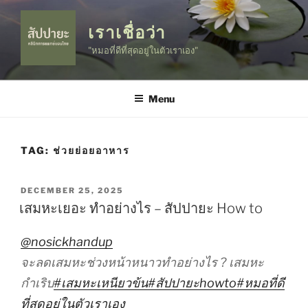
Skip
to
เราเชื่อว่า
content
"หมอที่ดีที่สุดอยู่ในตัวเราเอง"
Menu
TAG:
ช่วยย่อยอาหาร
POSTED
DECEMBER 25, 2025
ON
เสมหะเยอะ ทำอย่างไร – สัปปายะ How to
@nosickhandup
จะลดเสมหะช่วงหน้าหนาวทำอย่างไร ? เสมหะ
กำเริบ
#เสมหะเหนียวข้น
#สัปปายะhowto
#หมอที่ดี
ที่สุดอยู่ในตัวเราเอง