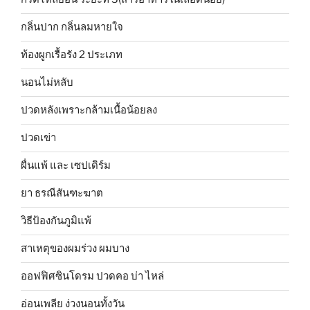
กลิ่นปาก กลิ่นลมหายใจ
ท้องผูกเรื้อรัง 2 ประเภท
นอนไม่หลับ
ปวดหลังเพราะกล้ามเนื้อน้อยลง
ปวดเข่า
ผื่นแพ้ และ เซปเดิร์ม
ยา ธรณีสันฑะฆาต
วิธีป้องกันภูมิแพ้
สาเหตุของผมร่วง ผมบาง
ออฟฟิศซินโดรม ปวดคอ บ่า ไหล่
อ่อนเพลีย ง่วงนอนทั้งวัน