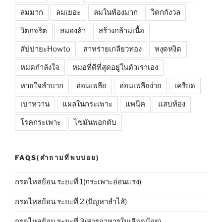
ลมมาก
ลมเยอะ
ลมในท้องมาก
วิตกกังวล
วิตกจริต
สมองล้า
สร้างกล้ามเนื้อ
สัปปายะHowto
สาหร่ายเกลียวทอง
หงุดหงิด
หมดกำลังใจ
หมอที่ดีที่สุดอยู่ในตัวเราเอง
หายใจลำบาก
อ่อนเพลีย
อ่อนเพลียง่าย
เครียด
เบาหวาน
แผลในกระเพาะ
แพนิค
แสบท้อง
โรคกระเพาะ
ไขมันพอกตับ
FAQS(คำถามที่พบบ่อย)
กรดไหลย้อน ระยะที่ 1(กระเพาะอ่อนแรง)
กรดไหลย้อน ระยะที่ 2 (ปัญหาลำไส้)
กรดไหลย้อน ระยะที่ 3(สารอาหารในเลือดน้อย)