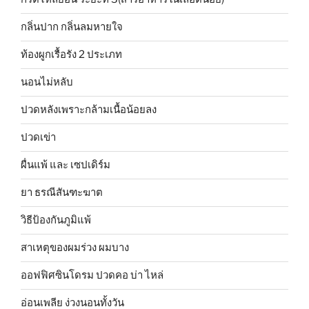
กลิ่นปาก กลิ่นลมหายใจ
ท้องผูกเรื้อรัง 2 ประเภท
นอนไม่หลับ
ปวดหลังเพราะกล้ามเนื้อน้อยลง
ปวดเข่า
ผื่นแพ้ และ เซปเดิร์ม
ยา ธรณีสันฑะฆาต
วิธีป้องกันภูมิแพ้
สาเหตุของผมร่วง ผมบาง
ออฟฟิศซินโดรม ปวดคอ บ่า ไหล่
อ่อนเพลีย ง่วงนอนทั้งวัน