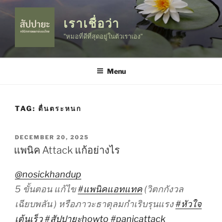
Skip
to
เราเชื่อว่า
content
"หมอที่ดีที่สุดอยู่ในตัวเราเอง"
Menu
TAG:
ตื่นตระหนก
POSTED
DECEMBER 20, 2025
ON
แพนิค Attack แก้อย่างไร
@nosickhandup
5 ขั้นตอน แก้ไข
#แพนิคแอทแทค
(วิตกกังวล
เฉียบพลัน ) หรือภาวะธาตุลมกำเริบรุนแรง
#หัวใจ
เต้นเร็ว
#สัปปายะhowto
#panicattack