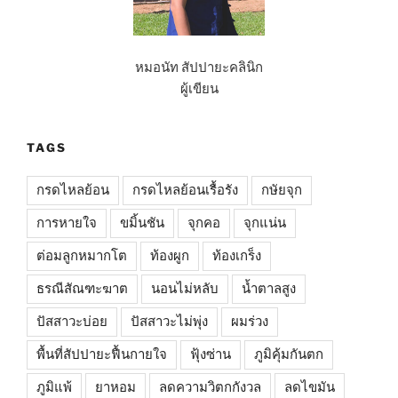
หมอนัท สัปปายะคลินิก
ผู้เขียน
TAGS
กรดไหลย้อน
กรดไหลย้อนเรื้อรัง
กษัยจุก
การหายใจ
ขมิ้นชัน
จุกคอ
จุกแน่น
ต่อมลูกหมากโต
ท้องผูก
ท้องเกร็ง
ธรณีสัณฑะฆาต
นอนไม่หลับ
น้ำตาลสูง
ปัสสาวะบ่อย
ปัสสาวะไม่พุ่ง
ผมร่วง
พื้นที่สัปปายะฟื้นกายใจ
ฟุ้งซ่าน
ภูมิคุ้มกันตก
ภูมิแพ้
ยาหอม
ลดความวิตกกังวล
ลดไขมัน