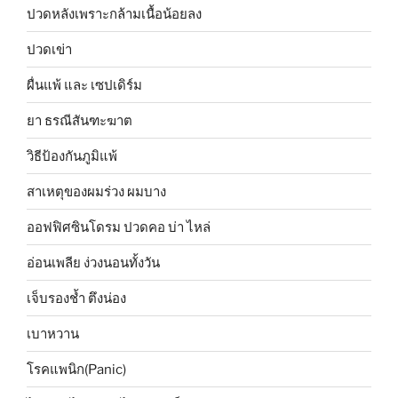
ปวดหลังเพราะกล้ามเนื้อน้อยลง
ปวดเข่า
ผื่นแพ้ และ เซปเดิร์ม
ยา ธรณีสันฑะฆาต
วิธีป้องกันภูมิแพ้
สาเหตุของผมร่วง ผมบาง
ออฟฟิศซินโดรม ปวดคอ บ่า ไหล่
อ่อนเพลีย ง่วงนอนทั้งวัน
เจ็บรองช้ำ ตึงน่อง
เบาหวาน
โรคแพนิก(Panic)