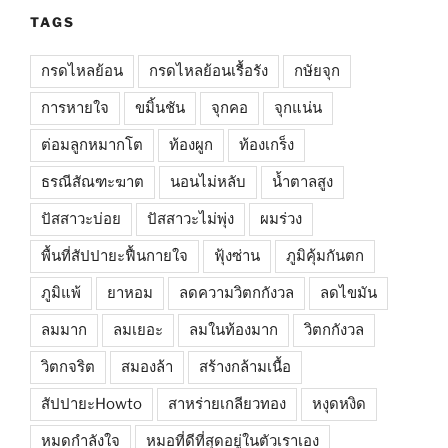
TAGS
กรดไหลย้อน
กรดไหลย้อนเรื้อรัง
กษัยจุก
การหายใจ
ขมิ้นชัน
จุกคอ
จุกแน่น
ต่อมลูกหมากโต
ท้องผูก
ท้องเกร็ง
ธรณีสัณฑะฆาต
นอนไม่หลับ
น้ำตาลสูง
ปัสสาวะบ่อย
ปัสสาวะไม่พุ่ง
ผมร่วง
พื้นที่สัปปายะฟื้นกายใจ
ฟุ้งซ่าน
ภูมิคุ้มกันตก
ภูมิแพ้
ยาหอม
ลดความวิตกกังวล
ลดไขมัน
ลมมาก
ลมเยอะ
ลมในท้องมาก
วิตกกังวล
วิตกจริต
สมองล้า
สร้างกล้ามเนื้อ
สัปปายะHowto
สาหร่ายเกลียวทอง
หงุดหงิด
หมดกำลังใจ
หมอที่ดีที่สุดอยู่ในตัวเราเอง