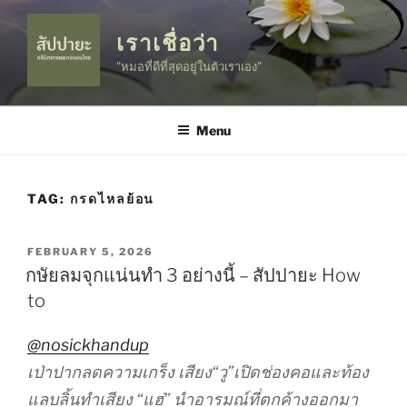
Skip
to
เราเชื่อว่า
content
"หมอที่ดีที่สุดอยู่ในตัวเราเอง"
Menu
TAG:
กรดไหลย้อน
POSTED
FEBRUARY 5, 2026
ON
กษัยลมจุกแน่นทำ 3 อย่างนี้ – สัปปายะ How
to
@nosickhandup
เป่าปากลดความเกร็ง เสียง“วู”เปิดช่องคอและท้อง
แลบลิ้นทำเสียง “แฮ่” นำอารมณ์ที่ตกค้างออกมา