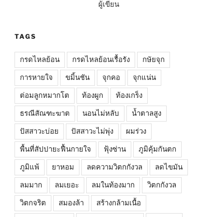
ผู้เขียน
TAGS
กรดไหลย้อน
กรดไหลย้อนเรื้อรัง
กษัยจุก
การหายใจ
ขมิ้นชัน
จุกคอ
จุกแน่น
ต่อมลูกหมากโต
ท้องผูก
ท้องเกร็ง
ธรณีสัณฑะฆาต
นอนไม่หลับ
น้ำตาลสูง
ปัสสาวะบ่อย
ปัสสาวะไม่พุ่ง
ผมร่วง
พื้นที่สัปปายะฟื้นกายใจ
ฟุ้งซ่าน
ภูมิคุ้มกันตก
ภูมิแพ้
ยาหอม
ลดความวิตกกังวล
ลดไขมัน
ลมมาก
ลมเยอะ
ลมในท้องมาก
วิตกกังวล
วิตกจริต
สมองล้า
สร้างกล้ามเนื้อ