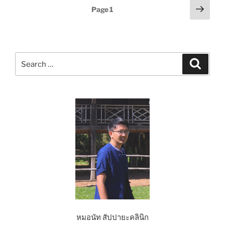
เรื้อรัง
Posts
Next
Page
1
ใช้
page
pagination
สมุนไพร
อะไร
ดี
Search
–
Search
for:
สัป
ปายะ
How
to”
หมอนัท สัปปายะคลินิก