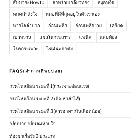
สัปปายะHowto
สาหร่ายเกลียวทอง
หงุดหงิด
หมดกำลังใจ
หมอที่ดีที่สุดอยู่ในตัวเราเอง
หายใจลำบาก
อ่อนเพลีย
อ่อนเพลียง่าย
เครียด
เบาหวาน
แผลในกระเพาะ
แพนิค
แสบท้อง
โรคกระเพาะ
ไขมันพอกตับ
FAQS(คำถามที่พบบ่อย)
กรดไหลย้อน ระยะที่ 1(กระเพาะอ่อนแรง)
กรดไหลย้อน ระยะที่ 2 (ปัญหาลำไส้)
กรดไหลย้อน ระยะที่ 3(สารอาหารในเลือดน้อย)
กลิ่นปาก กลิ่นลมหายใจ
ท้องผูกเรื้อรัง 2 ประเภท