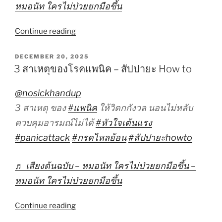
หมอนัท ใครไม่ป่วยยกมือขึ้น
“ท่า
Continue reading
โยคะ
ลด
POSTED
DECEMBER 20, 2025
ON
ท้อง
3 สาเหตุของโรคแพนิค – สัปปายะ How to
เกร็ง”
@nosickhandup
3 สาเหตุ ของ
#แพนิค
ให้วิตกกังวล นอนไม่หลับ
ควบคุมอารมณ์ไม่ได้
#หัวใจเต้นแรง
#panicattack
#กรดไหลย้อน
#สัปปายะhowto
♬ เสียงต้นฉบับ – หมอนัท ใครไม่ป่วยยกมือขึ้น –
หมอนัท ใครไม่ป่วยยกมือขึ้น
“3
Continue reading
สาเหตุ