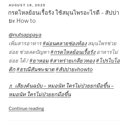
ของ
POSTED
AUGUST 18, 2025
ON
โรค
กรดไหลย้อนเรื้อรัง ใช้สมุนไพรอะไรดี – สัปปา
แพ
ยะ How to
นิค
–
@nutsappaya
สัป
เพิ่มสารอาหาร
#ผ่อนคลายช่องท้อง
สมุนไพรช่วย
ปายะ
ย่อย ช่วยลดปัญหา
#กรดไหลย้อนเรื้อรัง
อาหารไม่
How
to”
ย่อย ได้ /
#ยาหอม
#สาหร่ายเกลียวทอง
#โปรไบโอ
ติก
#ธรณีสันฑะฆาต
#สัปปายะhowto
♬ เสียงต้นฉบับ – หมอนัท ใครไม่ป่วยยกมือขึ้น –
หมอนัท ใครไม่ป่วยยกมือขึ้น
“กรด
Continue reading
ไหล
ย้อน