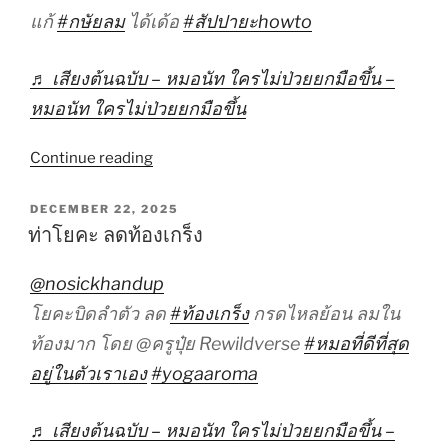
แก้
#กษัยลม
ได้เด้อ
#สัปปายะhowto
♬ เสียงต้นฉบับ – หมอนัท ใครไม่ป่วยยกมือขึ้น –
หมอนัท ใครไม่ป่วยยกมือขึ้น
“กษัย
Continue reading
ลม
จุก
POSTED
DECEMBER 22, 2025
ON
แน่น
ท่าโยคะ ลดท้องเกร็ง
ทำ
3
@nosickhandup
อย่าง
โยคะบิดลำตัว ลด
#ท้องเกร็ง
กรดไหลย้อน ลมใน
นี้
ท้องมาก โดย @ครูปุ๋ย Rewildverse
#หมอที่ดีที่สุด
–
อยู่ในตัวเราเอง
#yogaaroma
สัป
ปายะ
How
♬ เสียงต้นฉบับ – หมอนัท ใครไม่ป่วยยกมือขึ้น –
to”