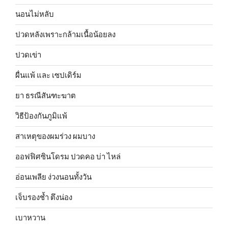
นอนไม่หลับ
ปวดหลังเพราะกล้ามเนื้อน้อยลง
ปวดเข่า
ผื่นแพ้ และ เซปเดิร์ม
ยา ธรณีสันฑะฆาต
วิธีป้องกันภูมิแพ้
สาเหตุของผมร่วง ผมบาง
ออฟฟิศซินโดรม ปวดคอ บ่า ไหล่
อ่อนเพลีย ง่วงนอนทั้งวัน
เจ็บรองช้ำ ตึงน่อง
เบาหวาน